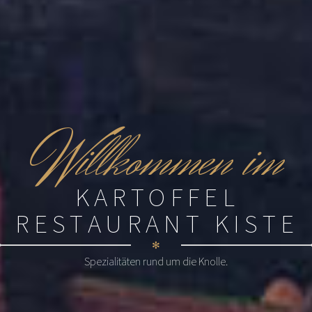
W
illkommen im
KARTOFFEL
RESTAURANT KISTE
✻
Spezialitäten rund um die Knolle.