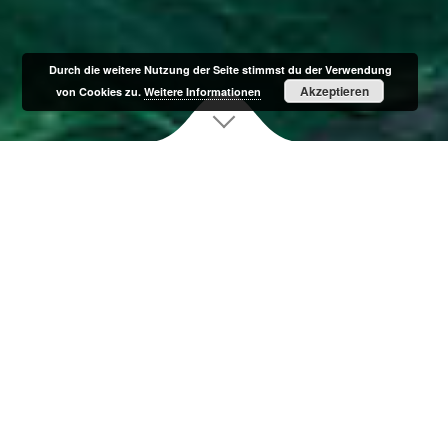
Durch die weitere Nutzung der Seite stimmst du der Verwendung
Akzeptieren
von Cookies zu.
Weitere Informationen
E
ntdecken Sie
UNSER
RESTAURANT
Tägliche Öffnungszeiten:
Restaurant 11.00 – 23.00 Uhr | Küche 11.30 – 21.00 Uhr